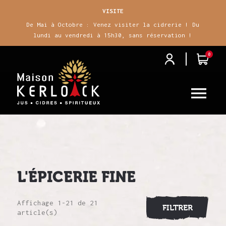
VISITE
De Mai à Octobre : Venez visiter la cidrerie ! Du
lundi au vendredi à 15h30, sans réservation !
0
j
i

L'ÉPICERIE FINE
Affichage 1-21 de 21
FILTRER
article(s)