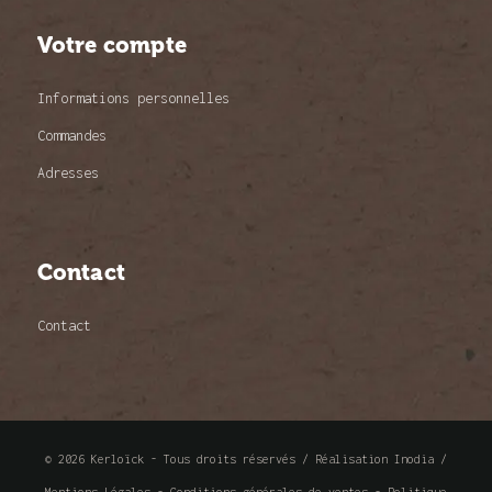
Votre compte
Informations personnelles
Commandes
Adresses
Contact
Contact
© 2026 Kerloïck - Tous droits réservés /
Réalisation Inodia
/
Mentions Légales
-
Conditions générales de ventes
-
Politique