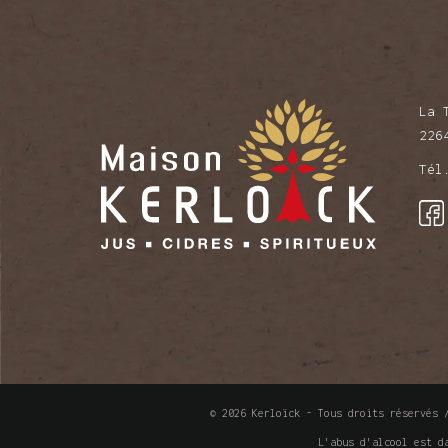
La 
226
Té
© 2026 Kerloïck - Tous droits réservés
L'abus d'alcool est d