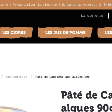
tobre : Venez visiter la cidrerie ! Du lundi au vendredi à 15h30
La cidrerie
LES CIDRES
LES JUS DE POMME
LE
Charcuteries
Pâté de Campagne aux algues 90g
Pâté de 
algues 90