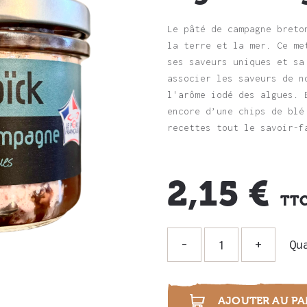
Le pâté de campagne breto
la terre et la mer. Ce me
ses saveurs uniques et sa
associer les saveurs de n
l'arôme iodé des algues. 
encore d’une chips de blé
recettes tout le savoir-f
2,15 €
TT
Qu
i
AJOUTER AU PA