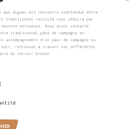
n aux algues est rencontre inattendue entre
ts traditionnel revisité vous séduira par
 texture onctueuse. Nous avons souhaité
otre traditionnel pâté de campagne et
En accompagnement d’un pain de campagne ou
 noir, retrouvez à travers nos différentes
aire du terroir breton.
C
antité
NIER