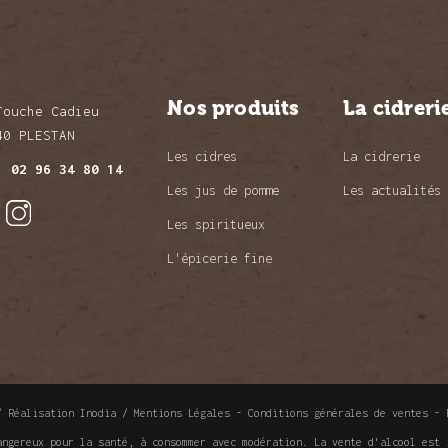
Nos produits
La cidreri
Touche Cadieu
40 PLESTAN
Les cidres
La cidrerie
l.
02 96 34 80 14
Les jus de pomme
Les actualités
Les spiritueux
L'épicerie fine
 /
Réalisation Inodia
/
Mentions Légales
-
Conditions générales de ventes
-
angereux pour la santé, à consommer avec modération. La vente d'alcool est 