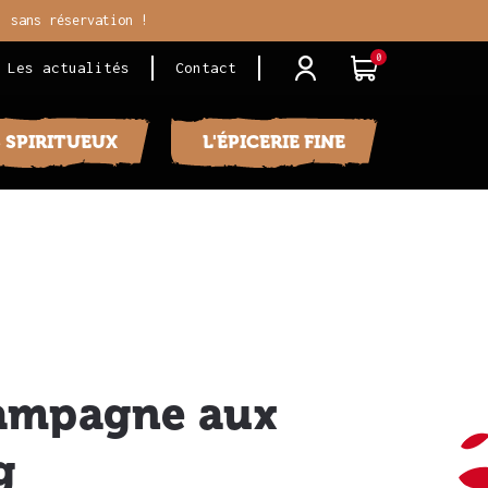
, sans réservation !
0
j
i
Les actualités
Contact
S SPIRITUEUX
L'ÉPICERIE FINE
Campagne aux
g