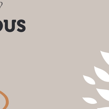
?
OUS