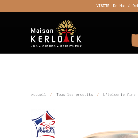
VISITE
De Mai à Oc
Accueil
Tous les produits
L'épicerie fine