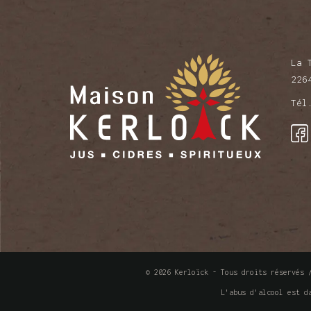
La 
226
Té
© 2026 Kerloïck - Tous droits réservés
L'abus d'alcool est d