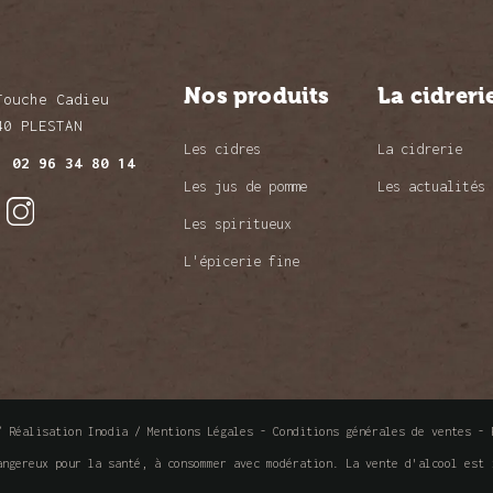
Nos produits
La cidreri
Touche Cadieu
40 PLESTAN
Les cidres
La cidrerie
l.
02 96 34 80 14
Les jus de pomme
Les actualités
Les spiritueux
L'épicerie fine
 /
Réalisation Inodia
/
Mentions Légales
-
Conditions générales de ventes
-
angereux pour la santé, à consommer avec modération. La vente d'alcool est 