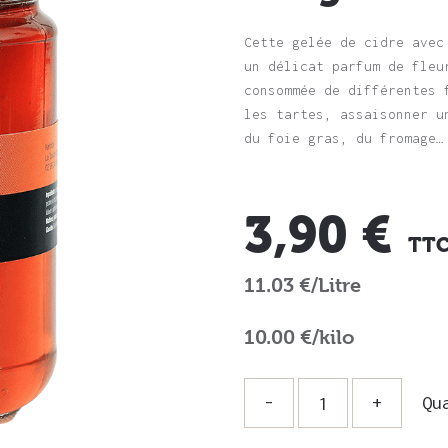
Cette gelée de cidre avec
un délicat parfum de fleu
consommée de différentes 
les tartes, assaisonner u
du foie gras, du fromage…
3,90 €
TT
11.03 €/Litre
10.00 €/kilo
Qu