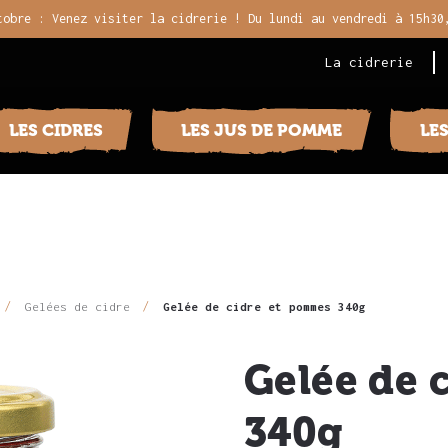
tobre : Venez visiter la cidrerie ! Du lundi au vendredi à 15h30
La cidrerie
LES CIDRES
LES JUS DE POMME
LE
Gelées de cidre
Gelée de cidre et pommes 340g
Gelée de 
340g