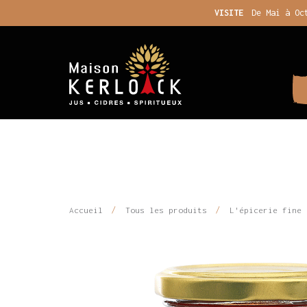
VISITE
De Mai à Oc
Accueil
Tous les produits
L'épicerie fine