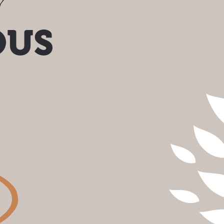
?
OUS