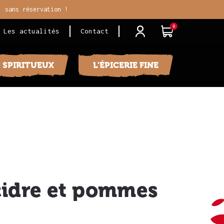
, sans réservation !
0
j
i
Les actualités
Contact
S SPIRITUEUX
L'ÉPICERIE FINE
cidre et pommes