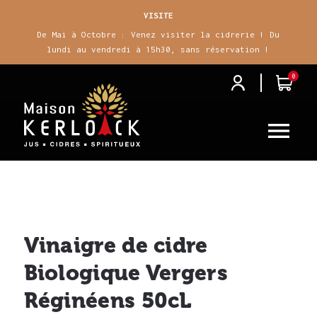
VISITE
De Mai à Octobre : Venez visiter la cidrerie ! Du
lundi au vendredi à 15h30, sans réservation !
0
j
i

Vinaigre de cidre
Biologique Vergers
Réginéens 50cL