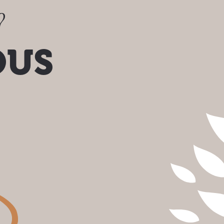
?
OUS