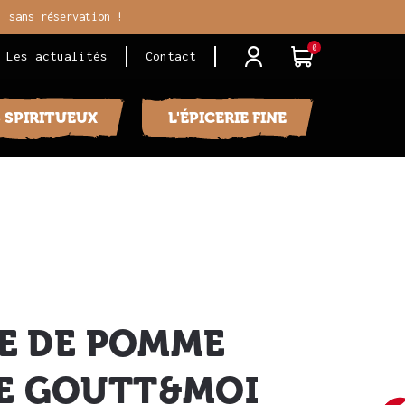
, sans réservation !
0
j
i
Les actualités
Contact
S SPIRITUEUX
L'ÉPICERIE FINE
IE DE POMME
E GOUTT&MOI