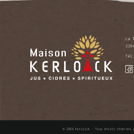
La 
226
Té
© 2026 Kerloïck - Tous droits réservés