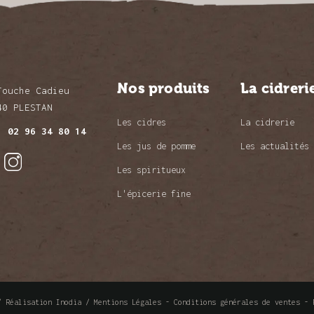
Nos produits
La cidreri
Touche Cadieu
40 PLESTAN
Les cidres
La cidrerie
l.
02 96 34 80 14
Les jus de pomme
Les actualités
Les spiritueux
L'épicerie fine
 /
Réalisation Inodia
/
Mentions Légales
-
Conditions générales de ventes
-