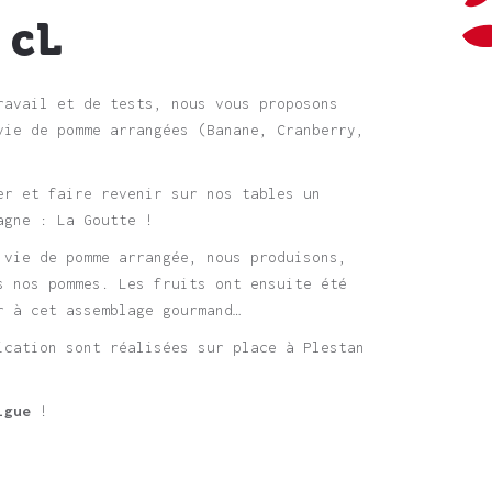
 cL
ravail et de tests, nous vous proposons
vie de pomme arrangées (Banane, Cranberry,
er et faire revenir sur nos tables un
agne : La Goutte !
 vie de pomme arrangée, nous produisons,
s nos pommes. Les fruits ont ensuite été
r à cet assemblage gourmand…
ication sont réalisées sur place à Plestan
igue
!