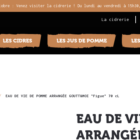
tobre : Venez visiter la cidrerie ! Du lundi au vendredi à 15h30
La cidrerie
LES CIDRES
LES JUS DE POMME
LE
EAU DE VIE DE POMME ARRANGÉE GOUTT&MOI "Figue" 70 cL
EAU DE V
ARRANGÉ