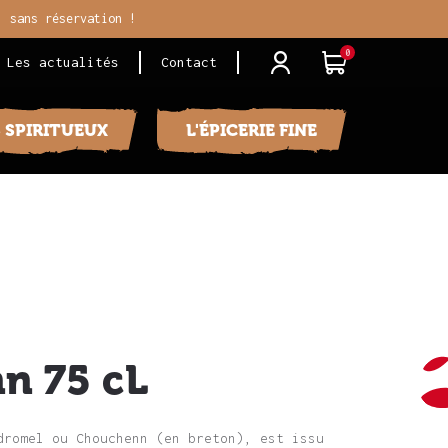
, sans réservation !
0
j
i
Les actualités
Contact
S SPIRITUEUX
L'ÉPICERIE FINE
n 75 cL
dromel ou Chouchenn (en breton), est issu