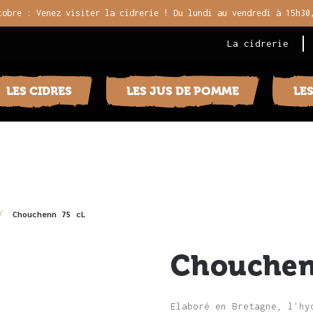
tobre : Venez visiter la cidrerie ! Du lundi au vendredi à 15h30
La cidrerie
LES CIDRES
LES JUS DE POMME
LE
Chouchenn 75 cL
Chouchen
Elaboré en Bretagne, l'hy