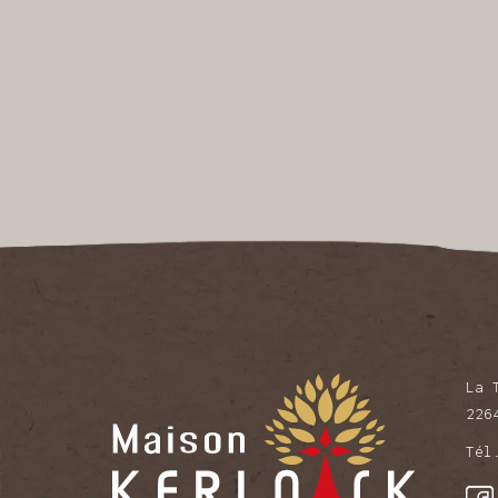
La 
226
Té