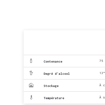
75 
Contenance
13°
Degré d'alcool
À c
Stockage
À s
Température