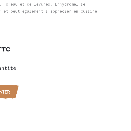
l, d'eau et de levures. L'hydromel se
f et peut également s'apprécier en cuisine
.
TTC
antité
NIER