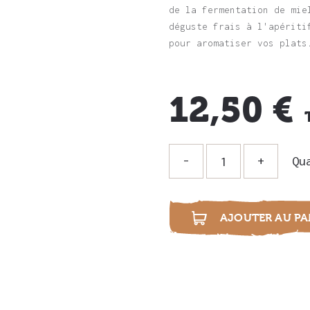
de la fermentation de mie
déguste frais à l'apériti
pour aromatiser vos plats
12,50 €
Qu
i
AJOUTER AU PA