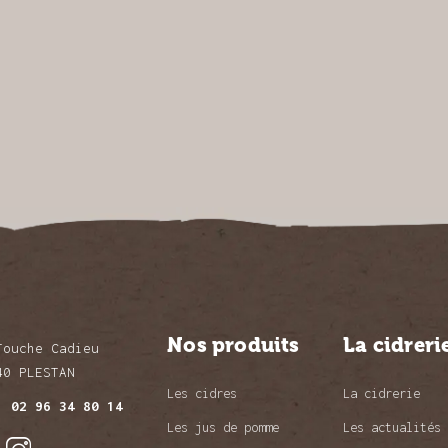
Nos produits
La cidreri
Touche Cadieu
40 PLESTAN
Les cidres
La cidrerie
l.
02 96 34 80 14
Les jus de pomme
Les actualités