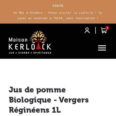
VISITE
De Mai à Octobre : Venez visiter la cidrerie ! Du
lundi au vendredi à 15h30, sans réservation !
0
j
i

Jus de pomme
Biologique - Vergers
Réginéens 1L