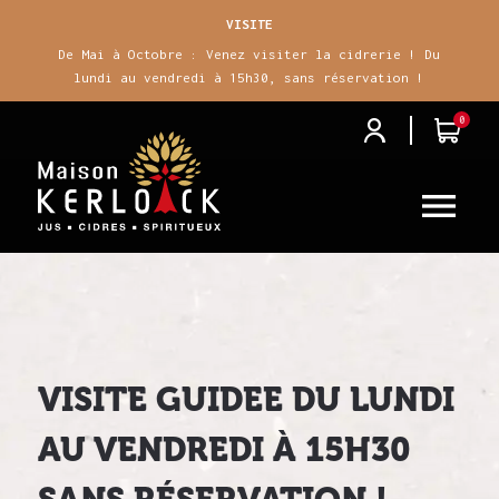
VISITE
De Mai à Octobre : Venez visiter la cidrerie ! Du
lundi au vendredi à 15h30, sans réservation !
0
j
i

VISITE GUIDEE DU LUNDI
AU VENDREDI À 15H30